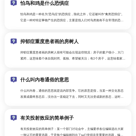
怕鸟和鸡是什么恐惧症
怕鸟和鸡是一种名为“恐鸟症”的恐惧症，除此之外，它还被叫作“禽类恐惧症”。
它是一种对特定事物产生的恐惧症，主要是指人们对鸟类抱有不合常理的恐
惧，一想起鸟或者看到鸟类的图片，就会头皮发麻，全身发抖，出汗，头晕恶
心，严重者还会情绪发狂，行为失去控制。
抑郁症重度患者画的房树人
抑郁症重度患者画的房树人很有可能会出现这些情况：房子的窗户很小，大门
紧闭，这意味着个体自我封闭、孤独、希望被关注；有2个房子，这意味着家庭
出现过动荡，个体有很强的不安全感。树木没有枝叶，也没有根部，这意味着
个体缺乏安全感；细小的树干，意味着个体对环境的不适应，缺少自信。
什么叫内卷通俗的意思
什么叫内卷，通俗的意思就是说内部竞争。它的原意是指，当某一种文化形态
发展成最终形态后，没办法一直稳定下去，同时又无法变成新的形态，这时候
就只好不断向内发展，不断演变得更加复杂的一种现象。
有关投射效应的简单例子
有关投射效应的简单例子：某一个部门讨论会中，主编要求各位编辑选出大家
一致认可的重要选题，于是每个编辑都列出了ta们觉得非常重要的选题，编辑