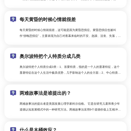
甲还没从大学毕业，正在准备毕业论文的撰写中，ta选的是《怎么样写好毕业
论文》；编辑乙的孩子准备读幼儿园了，所以ta选的是《怎么选出一个好的幼
儿园》。
每天黄昏的时候心情就很差
每天黄昏的时候心情就很差，这可能是因为黄昏恐惧症。黄昏恐惧症也被叫
作“傍晚恐惧症”，主要表现为自己对夜幕来临时的不安、急躁、沮丧、失落，同
时还会对黄昏下的人或者事感到悲伤。
奥尔波特把个人特质分成几类
奥尔波特把个人特质分成3类：1、首要特质，指的是一个人的显著特征，这个
显著特征在这个人生活中极具优势，几乎影响这个人的全方面；2、中心特质，
指的是人们一些具有概括性的重要特征，对于个人生活的影响没有首要特质那
么强烈，但是也有一定的影响；3、次要特质，指的是个人独特的偏好，以及受
情境制约的特性。
两难故事法是谁提出的？
两难故事法的提出者是美国发展心理学家科尔伯格。 它是在研究儿童和青少年
道德认知发展模式中的一种研究方法。两难故事法采用9个道德价值上互相冲突
的故事，让被试者评价故事中人物的行为，被试者不仅要回答是非，还要讲出
依据。
什么是木桶效应？