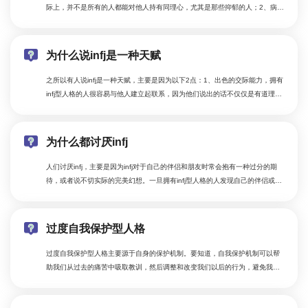
际上，并不是所有的人都能对他人持有同理心，尤其是那些抑郁的人；2、病急
乱投医，抑郁的人为了让自己赶紧恢复正常，会有一种病急乱投医的盲目心
理；3、不能发泄，负面情绪需要有一个发泄渠道，如果一直将它压在心里，要
么它就会通过其它方式发泄出来。
为什么说infj是一种天赋
之所以有人说infj是一种天赋，主要是因为以下2点：1、出色的交际能力，拥有
infj型人格的人很容易与他人建立起联系，因为他们说出的话不仅仅是有道理
的，还充满温暖感性，富有人情味；2、富有创造力，他们的想象力是可控的，
能够实现的，他们会凭借自己对想象力强大的驾驭能力，将脑海中的想象力组
合成一个整体，然后为自己所用。
为什么都讨厌infj
人们讨厌infj，主要是因为infj对于自己的伴侣和朋友时常会抱有一种过分的期
待，或者说不切实际的完美幻想。一旦拥有infj型人格的人发现自己的伴侣或者
朋友并不是自己理想中的那个人，不仅自己会深受打击，对方也会感受到莫大
的压力。而且，他们的完美主义不仅是要求自己变好，还会要求身边的人变
好。
过度自我保护型人格
过度自我保护型人格主要源于自身的保护机制。要知道，自我保护机制可以帮
助我们从过去的痛苦中吸取教训，然后调整和改变我们以后的行为，避免我们
将来承受伤害。而过度自我保护型人格就是这种保护机制防御过剩。