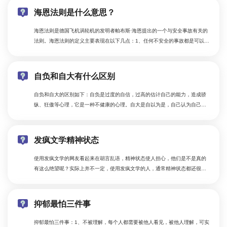
海恩法则是什么意思？
海恩法则是德国飞机涡轮机的发明者帕布斯·海恩提出的一个与安全事故有关的
法则。海恩法则的定义主要表现在以下几点：1、任何不安全的事故都是可以预
防的。2、没一起严重安全事故的背后，都会隐藏着一些小的安全事故以及大量
的安全隐患。
自负和自大有什么区别
​自负和自大的区别如下：自负是过度的自信，过高的估计自己的能力，造成骄
纵、狂傲等心理，它是一种不健康的心理。自大是自以为是，自己认为自己很
了不起，甚至觉得自己比身边所有的人都强。
发疯文学精神状态
使用发疯文学的网友看起来在胡言乱语，精神状态使人担心，他们是不是真的
有这么绝望呢？实际上并不一定，使用发疯文学的人，通常精神状态都还很正
常，他们只是通过玩梗的方式来发泄情绪，让自己整理好情绪，更好地投入现
实生活中。
抑郁最怕三件事
抑郁最怕三件事：1、不被理解，每个人都需要被他人看见，被他人理解，可实