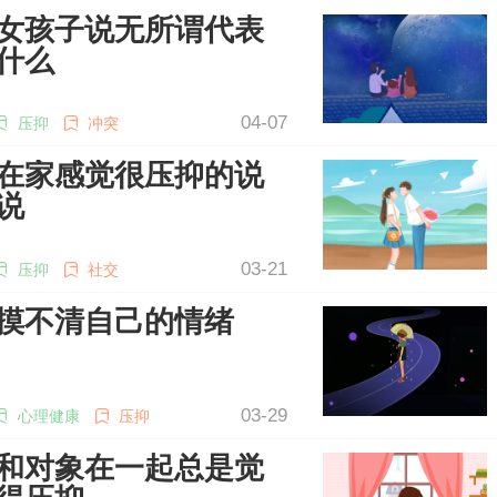
女孩子说无所谓代表
什么
04-07
压抑
冲突
在家感觉很压抑的说
说
03-21
压抑
社交
摸不清自己的情绪
03-29
心理健康
压抑
和对象在一起总是觉