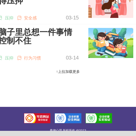
得压抑
03-15
压抑
安全感
脑子里总想一件事情
控制不住
03-14
压抑
行为习惯
↑上拉加载更多
希律心理 版权所有 @2023